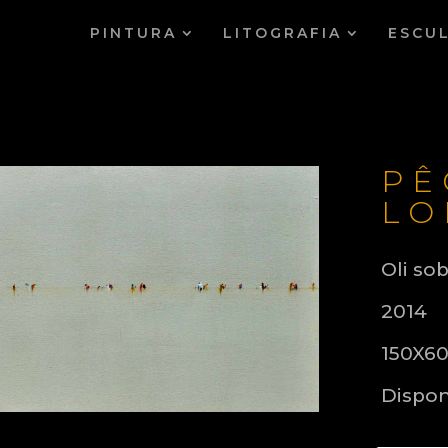
PINTURA
LITOGRAFIA
ESCU
P
Ê
LO
Oli sob
2014
150X6
Dispon