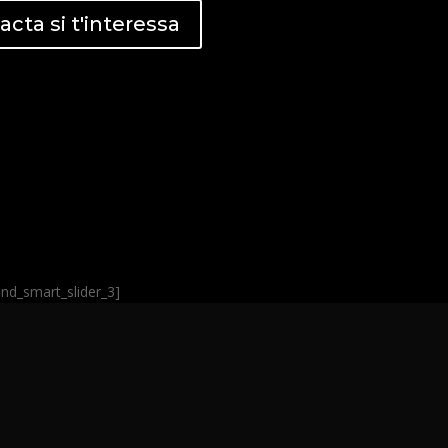
cta si t'interessa
end_smart_slider_3]