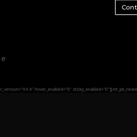
Conta
ie
der_version=”4.9.4″ hover_enabled=”0″ sticky_enabled=”0″][/et_pb_next