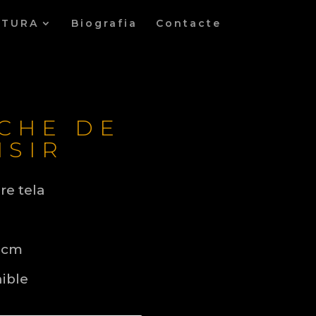
LTURA
Biografia
Contacte
CHE DE
ISIR
re tela
0cm
ible