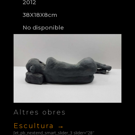
2012
38X18X8cm
No disponible
Altres obres
Escultura →
[et_pb_nextend_smart_slider_3 slider=”28″