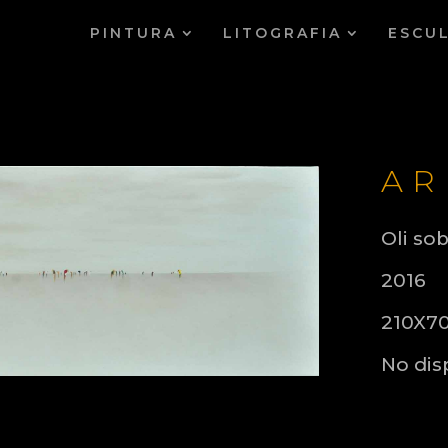
PINTURA
LITOGRAFIA
ESCU
AR
Oli sob
2016
210X7
No dis