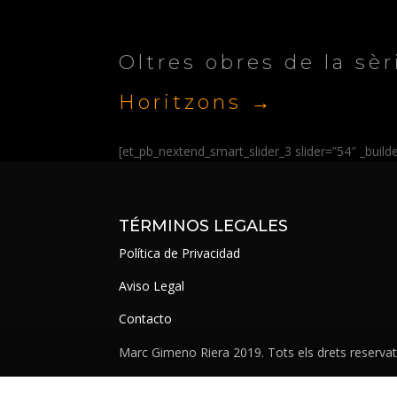
Oltres obres de la sèr
Horitzons →
[et_pb_nextend_smart_slider_3 slider=”54″ _buil
TÉRMINOS LEGALES
Política de Privacidad
Aviso Legal
Contacto
Marc Gimeno Riera 2019. Tots els drets reserva