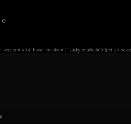
ie
der_version=”4.9.4″ hover_enabled=”0″ sticky_enabled=”0″][/et_pb_next
ts